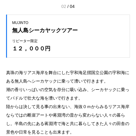
02
/
04
MUJINTO
無人島シーカヤックツアー
リピーター限定
１２，０００円
真珠の海リアス海岸を舞台にした宇和海足摺国立公園の宇和海に
ある無人島へシーカヤックに乗って漕いで行きます。
潮の香りいっぱいの空気を存分に吸い込み、シーカヤックに乗っ
てパドルで壮大な海を漕いで行きます。
陸からは決して見る事の出来ない、海抜０ｍからみるリアス海岸
ならではの断崖アートや蒋淵湾の昔から変わらない人々の暮ら
し。半島の先にある蒋淵湾で海と共に暮らしてきた人々の田舎の
景色や日常を見ることも出来ます。