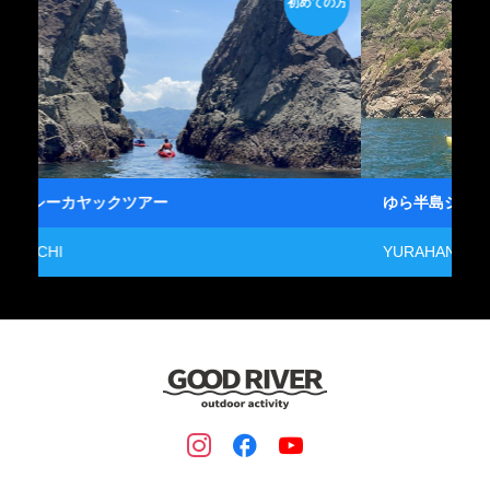
初めての方
経験者
ゆら半島シーカヤックツアー
YURAHANTO