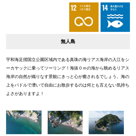
無人島
宇和海足摺国立公園区域内である真珠の海リアス海岸の入江をシ
ーカヤックに乗ってツーリング！海抜０ｍの海から眺めるリアス
海岸の自然が織りなす景観にきっと心が癒されるでしょう。海の
上をパドルで漕いで自由にお散歩するのは何とも言えない気持ち
よさがありますよ！